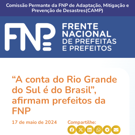
Comissão Permante da FNP de Adaptação, Mitigação e
Prevenção de Desastres(CAMP)
“A conta do Rio Grande
do Sul é do Brasil”,
afirmam prefeitos da
FNP
17 de maio de 2024
Compartilhe: