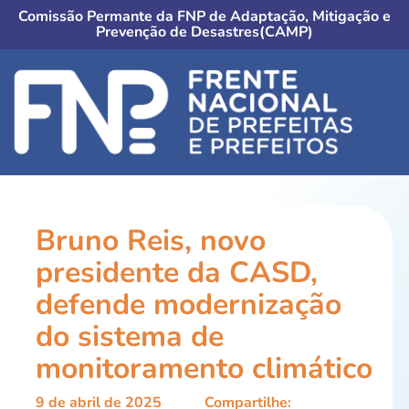
Comissão Permante da FNP de Adaptação, Mitigação e
Prevenção de Desastres(CAMP)
Bruno Reis, novo
presidente da CASD,
defende modernização
do sistema de
monitoramento climático
9 de abril de 2025
Compartilhe: